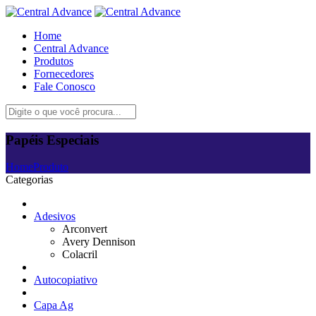
Home
Central Advance
Produtos
Fornecedores
Fale Conosco
Papéis Especiais
Home
Produto
Categorias
Adesivos
Arconvert
Avery Dennison
Colacril
Autocopiativo
Capa Ag